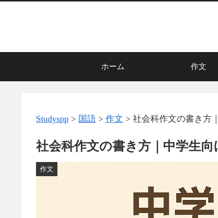
ホーム
作文
Studyspp
>
国語
>
作文
>
社会科作文の書き方
社会科作文の書き方｜中学生向
作文